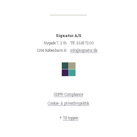
Signatur A/S
Nygade 7, 2 th
Tlf. 3318 7200
1164 København K
info@signatur.dk
GDPR-Compliance
Cookie- & privatlivspolitik
⇡
Til toppen