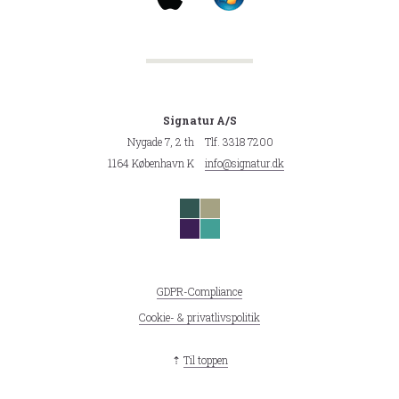
Signatur A/S
Nygade 7, 2 th
Tlf. 3318 7200
1164 København K
info@signatur.dk
GDPR-Compliance
Cookie- & privatlivspolitik
⇡
Til toppen