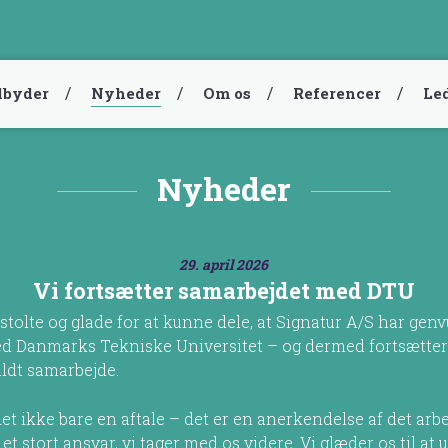
ilbyder
Nyheder
Om os
Referencer
Led
Nyheder
29. april 2026
Vi fortsætter samarbejdet med DTU
 stolte og glade for at kunne dele, at Signatur A/S har gen
ed Danmarks Tekniske Universitet – og dermed fortsætter
ldt samarbejde.
det ikke bare en aftale – det er en anerkendelse af det arbe
 et stort ansvar, vi tager med os videre. Vi glæder os til at 