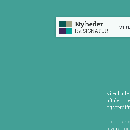
Nyheder
Vi t
fra SIGNATUR
Vi er både
aftalen m
og værdifu
For os er 
leveret, og