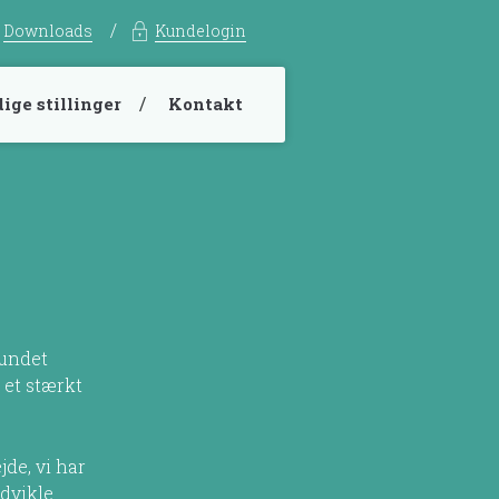
Downloads
Kundelogin
ige stillinger
Kontakt
vundet
 et stærkt
jde, vi har
udvikle