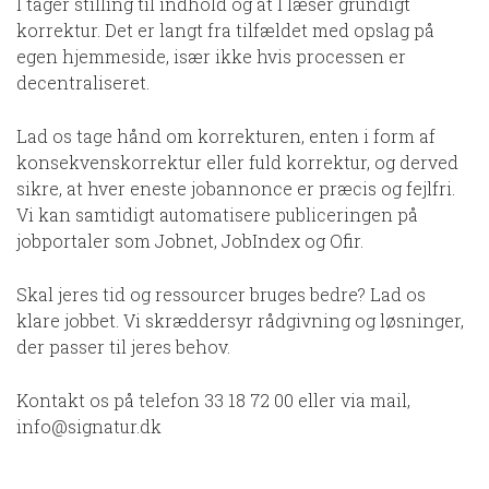
I tager stilling til indhold og at I læser grundigt
korrektur. Det er langt fra tilfældet med opslag på
egen hjemmeside, især ikke hvis processen er
decentraliseret.
Lad os tage hånd om korrekturen, enten i form af
konsekvenskorrektur eller fuld korrektur, og derved
sikre, at hver eneste jobannonce er præcis og fejlfri.
Vi kan samtidigt automatisere publiceringen på
jobportaler som Jobnet, JobIndex og Ofir.
Skal jeres tid og ressourcer bruges bedre? Lad os
klare jobbet. Vi skræddersyr rådgivning og løsninger,
der passer til jeres behov.
Kontakt os på telefon
33 18 72 00
eller via mail,
info@signatur.dk